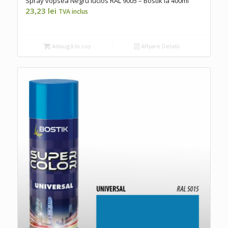
Spray vopsea Negru lucios RAL 9005 – Bostik la 400ml
23,23
lei
TVA inclus
Adaugă în coș
Afișare Detalii