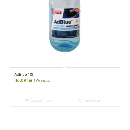
AdBlue 10l
46,09
lei
TVA inclus
Adaugă în coș
Afișare Detalii