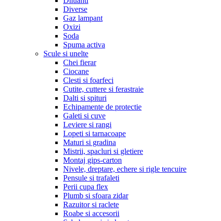
Diluanti
Diverse
Gaz lampant
Oxizi
Soda
Spuma activa
Scule si unelte
Chei fierar
Ciocane
Clesti si foarfeci
Cutite, cuttere si ferastraie
Dalti si spituri
Echipamente de protectie
Galeti si cuve
Leviere si rangi
Lopeti si tarnacoape
Maturi si gradina
Mistrii, spacluri si gletiere
Montaj gips-carton
Nivele, dreptare, echere si rigle tencuire
Pensule si trafaleti
Perii cupa flex
Plumb si sfoara zidar
Razuitor si raclete
Roabe si accesorii