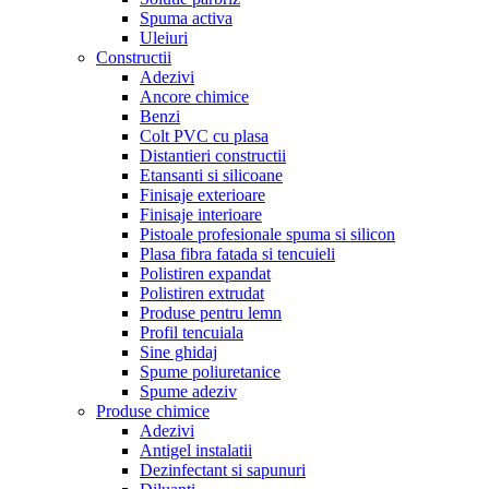
Spuma activa
Uleiuri
Constructii
Adezivi
Ancore chimice
Benzi
Colt PVC cu plasa
Distantieri constructii
Etansanti si silicoane
Finisaje exterioare
Finisaje interioare
Pistoale profesionale spuma si silicon
Plasa fibra fatada si tencuieli
Polistiren expandat
Polistiren extrudat
Produse pentru lemn
Profil tencuiala
Sine ghidaj
Spume poliuretanice
Spume adeziv
Produse chimice
Adezivi
Antigel instalatii
Dezinfectant si sapunuri