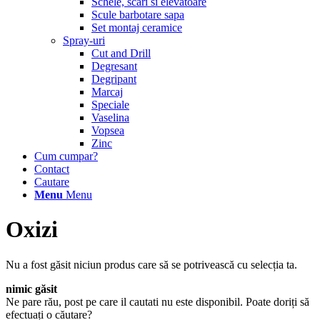
Schele, scari si elevatoare
Scule barbotare sapa
Set montaj ceramice
Spray-uri
Cut and Drill
Degresant
Degripant
Marcaj
Speciale
Vaselina
Vopsea
Zinc
Cum cumpar?
Contact
Cautare
Menu
Menu
Oxizi
Nu a fost găsit niciun produs care să se potrivească cu selecția ta.
nimic găsit
Ne pare rău, post pe care il cautati nu este disponibil. Poate doriți să
efectuați o căutare?