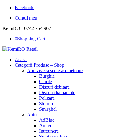
Facebook
Contul meu
KemiRO - 0742 754 967
0
Shopping Cart
Acasa
Categorii Produse – Shop
Abrazive si scule aschietoare
Burghie
Carote
Discuri debitare
Discuri diamantate
Polizare
Slefuire
Smirghel
Auto
AdBlue
Antigel
Intretinere
Solutie parbriz