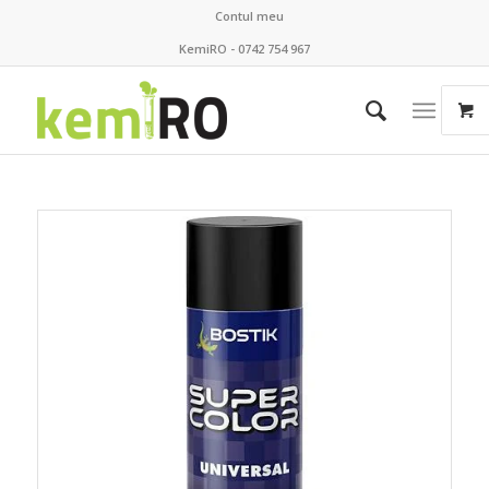
Contul meu
KemiRO - 0742 754 967