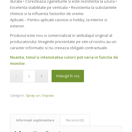
durata • Corecteaza zgarieturile si este rezistenta la uzura •
Excelenta stabilitate pe verticala • Rezistenta la substantele
chimice si la influenta factorilor de vreme.
Aplicatii – Pentru aplicatii casnice si hobby, la interior si
exterior.
Produsul este nou si comercializat in ambalajul original al
producatorului. Imaginile prezentate pe site-ul nostru au un
caracter informativ si nu creeaza obligatii contractuale.
Nuanta, tonul si intensitatea culorii pot varia in functie de
monitor.
Adaugă în coș
Categorii:
Spray-uri
,
Vopsea
Informații suplimentare
Recenzii (0)