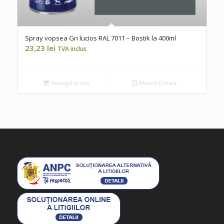
Spray vopsea Gri lucios RAL 7011 – Bostik la 400ml
23,23
lei
TVA inclus
Adaugă în coș
Afișare Detalii