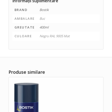
Informații suplimentare
BRAND
Bostik
AMBALARE
Buc
GREUTATE
400ml
CULOARE
Negru RAL 9005 Mat
Produse similare