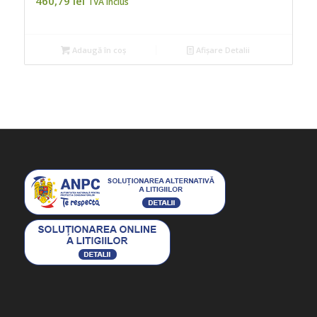
460,79
lei
TVA inclus
Adaugă în coș
Afișare Detalii