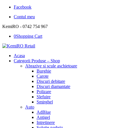
Facebook
Contul meu
KemiRO - 0742 754 967
0
Shopping Cart
Acasa
Categorii Produse – Shop
Abrazive si scule aschietoare
Burghie
Carote
Discuri debitare
Discuri diamantate
Polizare
Slefuire
Smirghel
Auto
AdBlue
Antigel
Intretinere
Solutie parbriz