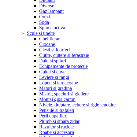
Diluanti
Diverse
Gaz lampant
Oxizi
Soda
Spuma activa
Scule si unelte
Chei fierar
Ciocane
Clesti si foarfeci
Cutite, cuttere si ferastraie
Dalti si spituri
Echipamente de protectie
Galeti si cuve
Leviere si rangi
Lopeti si tarnacoape
Maturi si gradina
Mistrii, spacluri si gletiere
Montaj gips-carton
Nivele, dreptare, echere si rigle tencuire
Pensule si trafaleti
Perii cupa flex
Plumb si sfoara zidar
Razuitor si raclete
Roabe si accesorii