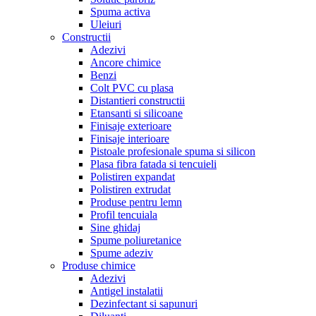
Spuma activa
Uleiuri
Constructii
Adezivi
Ancore chimice
Benzi
Colt PVC cu plasa
Distantieri constructii
Etansanti si silicoane
Finisaje exterioare
Finisaje interioare
Pistoale profesionale spuma si silicon
Plasa fibra fatada si tencuieli
Polistiren expandat
Polistiren extrudat
Produse pentru lemn
Profil tencuiala
Sine ghidaj
Spume poliuretanice
Spume adeziv
Produse chimice
Adezivi
Antigel instalatii
Dezinfectant si sapunuri