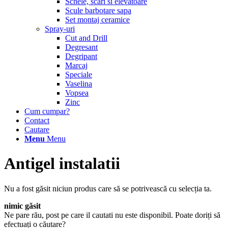
Schele, scari si elevatoare
Scule barbotare sapa
Set montaj ceramice
Spray-uri
Cut and Drill
Degresant
Degripant
Marcaj
Speciale
Vaselina
Vopsea
Zinc
Cum cumpar?
Contact
Cautare
Menu
Menu
Antigel instalatii
Nu a fost găsit niciun produs care să se potrivească cu selecția ta.
nimic găsit
Ne pare rău, post pe care il cautati nu este disponibil. Poate doriți să
efectuați o căutare?