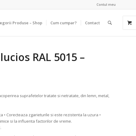
Contul meu
egorii Produse – Shop
Cum cumpar?
Contact
lucios RAL 5015 –
operirea suprafetelor tratate si netratate, din lemn, metal,
a • Corecteaza zgarieturile si este rezistenta la uzura •
imice si la influenta factorilor de vreme.
.