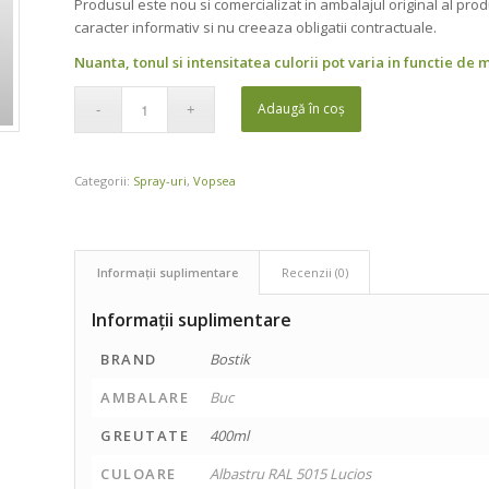
Produsul este nou si comercializat in ambalajul original al prod
caracter informativ si nu creeaza obligatii contractuale.
Nuanta, tonul si intensitatea culorii pot varia in functie de 
Adaugă în coș
Categorii:
Spray-uri
,
Vopsea
Informații suplimentare
Recenzii (0)
Informații suplimentare
BRAND
Bostik
AMBALARE
Buc
GREUTATE
400ml
CULOARE
Albastru RAL 5015 Lucios