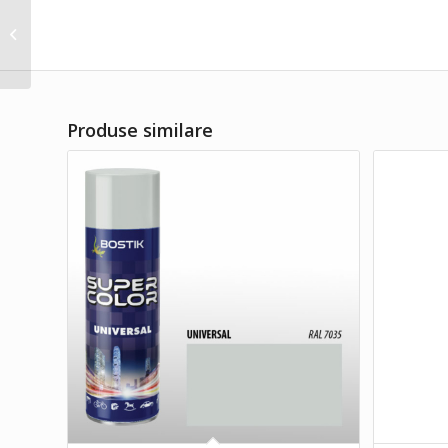
Spray vopsea Albastru
lucios RAL 5010 –
Duplicolor la 400ml
Produse similare