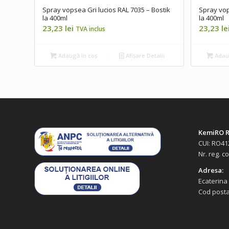
Spray vopsea Gri lucios RAL 7035 – Bostik
Spray vop
la 400ml
la 400ml
23,23
lei
23,23
le
TVA inclus
Adaugă în coș
Afișare Detalii
Adaug
KemiRO R
CUI: RO41
Nr. reg. c
Adresa:
Ecaterina
Cod posta