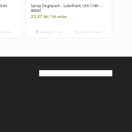
0 ml
Spray Degripant – Lubrifiant, UDI-1140 –
400ml
22,37
lei
TVA inclus
 Detalii
Adaugă în coș
Afișare Detalii