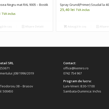
sea Negru mat RAL 9005 – Bostik
Spray Grund(Primer) Soudal la 40
25,40
lei
TVA inclus
i
TVA inclus
ă în coș
Afișare Detalii
Adaugă în coș
Afișare
etail SRL
Contact:
253671
office@kemiro.ro
omertului: J08/1996/2019
0742 754 967
Program de lucru:
 Teodoroiu 38 – Brasov
Luni-Vineri: 8:30-17:00
l: 500450
Sambata-Duminica: Inchis