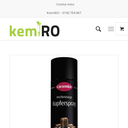
Contul meu
KemiRO - 0742 754 967