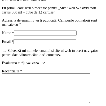
de
Fii primul care scrii o recenzie pentru „SikaSwell S-2 oxid rosu
12
cartus 300 ml – cutie de 12 cartuse”
cartuse
Adresa ta de email nu va fi publicată.
Câmpurile obligatorii sunt
marcate cu
*
Nume
*
Email
*
Salvează-mi numele, emailul și site-ul web în acest navigator
pentru data viitoare când o să comentez.
Evaluarea ta
*
Recenzia ta
*