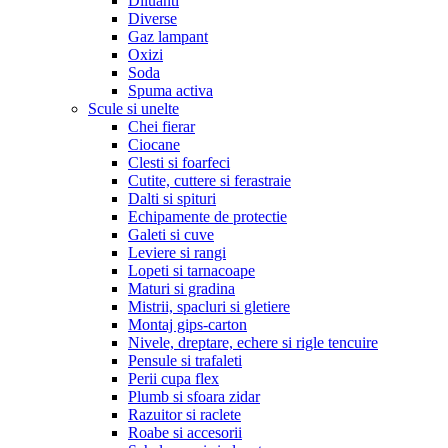
Diluanti
Diverse
Gaz lampant
Oxizi
Soda
Spuma activa
Scule si unelte
Chei fierar
Ciocane
Clesti si foarfeci
Cutite, cuttere si ferastraie
Dalti si spituri
Echipamente de protectie
Galeti si cuve
Leviere si rangi
Lopeti si tarnacoape
Maturi si gradina
Mistrii, spacluri si gletiere
Montaj gips-carton
Nivele, dreptare, echere si rigle tencuire
Pensule si trafaleti
Perii cupa flex
Plumb si sfoara zidar
Razuitor si raclete
Roabe si accesorii