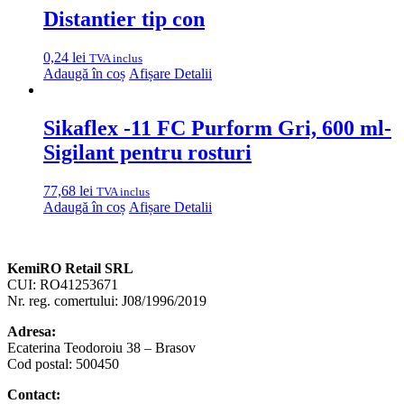
Distantier tip con
0,24
lei
TVA inclus
Adaugă în coș
Afișare Detalii
Sikaflex -11 FC Purform Gri, 600 ml-
Sigilant pentru rosturi
77,68
lei
TVA inclus
Adaugă în coș
Afișare Detalii
KemiRO Retail SRL
CUI: RO41253671
Nr. reg. comertului: J08/1996/2019
Adresa:
Ecaterina Teodoroiu 38 – Brasov
Cod postal: 500450
Contact: