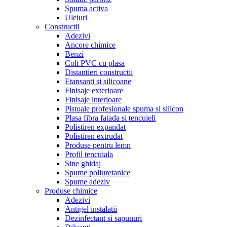
Spuma activa
Uleiuri
Constructii
Adezivi
Ancore chimice
Benzi
Colt PVC cu plasa
Distantieri constructii
Etansanti si silicoane
Finisaje exterioare
Finisaje interioare
Pistoale profesionale spuma si silicon
Plasa fibra fatada si tencuieli
Polistiren expandat
Polistiren extrudat
Produse pentru lemn
Profil tencuiala
Sine ghidaj
Spume poliuretanice
Spume adeziv
Produse chimice
Adezivi
Antigel instalatii
Dezinfectant si sapunuri