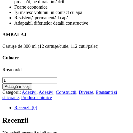
proaspăt, pe durata ȋntăririi
Foarte economice
Ȋşi măresc volumul ȋn contact cu apa
Rezistenţă permanentă la apă
Adaptabil diferitelor detalii constructive
AMBALAJ
Cartuşe de 300 ml (12 cartuşe/cutie, 112 cutii/palet)
Culoare
Roşu oxid
Cantitate
SikaSwell
Adaugă în coș
S-
Categorii:
Adezivi
,
Adezivi
,
Constructii
,
Diverse
,
Etansanti si
2
silicoane
,
Produse chimice
oxid
rosu
Recenzii (0)
cartus
300
Recenzii
ml
-
Nu există recenzii până acum.
cutie