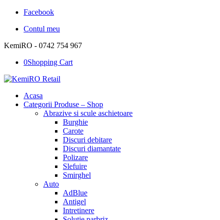
Facebook
Contul meu
KemiRO - 0742 754 967
0
Shopping Cart
Acasa
Categorii Produse – Shop
Abrazive si scule aschietoare
Burghie
Carote
Discuri debitare
Discuri diamantate
Polizare
Slefuire
Smirghel
Auto
AdBlue
Antigel
Intretinere
Solutie parbriz