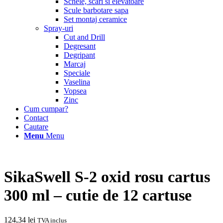
Schele, scari si elevatoare
Scule barbotare sapa
Set montaj ceramice
Spray-uri
Cut and Drill
Degresant
Degripant
Marcaj
Speciale
Vaselina
Vopsea
Zinc
Cum cumpar?
Contact
Cautare
Menu
Menu
SikaSwell S-2 oxid rosu cartus
300 ml – cutie de 12 cartuse
124,34
lei
TVA inclus