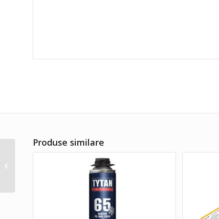
Produse similare
GUN – TYTAN Spumă
poliuretanică de pistol
toate anotimpurile