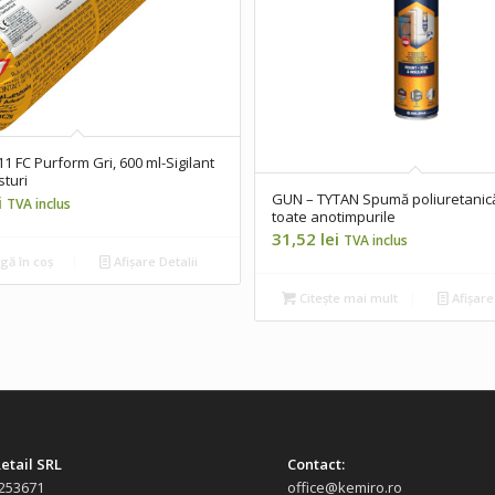
11 FC Purform Gri, 600 ml-Sigilant
sturi
GUN – TYTAN Spumă poliuretanică
i
TVA inclus
toate anotimpurile
31,52
lei
TVA inclus
ă în coș
Afișare Detalii
Citește mai mult
Afișare
etail SRL
Contact:
253671
office@kemiro.ro