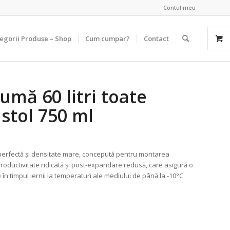
Contul meu
egorii Produse – Shop
Cum cumpar?
Contact
mă 60 litri toate
stol 750 ml
ră perfectă și densitate mare, concepută pentru montarea
 productivitate ridicată și post-expandare redusă, care asigură o
 în timpul iernii la temperaturi ale mediului de până la -10°C.