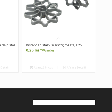
 de pistol
Distantieri stalpi si grinzi(Rozeta) H25
0,25
lei
TVA inclus
 Detalii
Adaugă în coș
Afișare Detalii