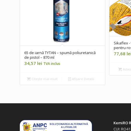
Sikaflex -
pentru ro
65 de iarnă TYTAN – spumă poliuretanică
77,68
le
de pistol – 870 ml
34,57
lei
TVA inclus
Adaug
Citește mai mult
Afișare Detalii
KemiRO R
CUI: RO41