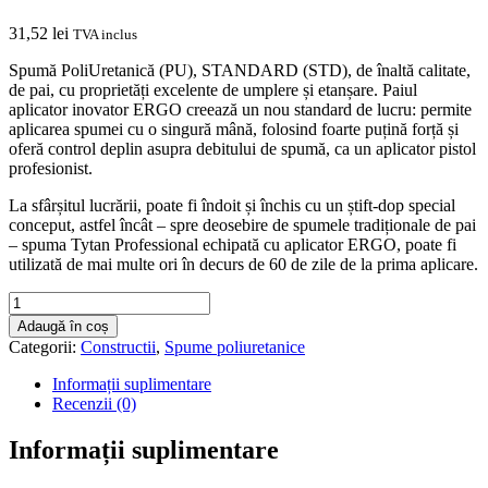
31,52
lei
TVA inclus
Spumă PoliUretanică (PU), STANDARD (STD), de înaltă calitate,
de pai, cu proprietăți excelente de umplere și etanșare. Paiul
aplicator inovator ERGO creează un nou standard de lucru: permite
aplicarea spumei cu o singură mână, folosind foarte puțină forță și
oferă control deplin asupra debitului de spumă, ca un aplicator pistol
profesionist.
La sfârșitul lucrării, poate fi îndoit și închis cu un știft-dop special
conceput, astfel încât – spre deosebire de spumele tradiționale de pai
– spuma Tytan Professional echipată cu aplicator ERGO, poate fi
utilizată de mai multe ori în decurs de 60 de zile de la prima aplicare.
Cantitate
STD
Adaugă în coș
Spumă
Categorii:
Constructii
,
Spume poliuretanice
STD
TYTAN
Informații suplimentare
standard
Recenzii (0)
cu
pai
Informații suplimentare
ERGO
toate