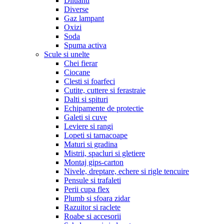
Diluanti
Diverse
Gaz lampant
Oxizi
Soda
Spuma activa
Scule si unelte
Chei fierar
Ciocane
Clesti si foarfeci
Cutite, cuttere si ferastraie
Dalti si spituri
Echipamente de protectie
Galeti si cuve
Leviere si rangi
Lopeti si tarnacoape
Maturi si gradina
Mistrii, spacluri si gletiere
Montaj gips-carton
Nivele, dreptare, echere si rigle tencuire
Pensule si trafaleti
Perii cupa flex
Plumb si sfoara zidar
Razuitor si raclete
Roabe si accesorii