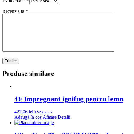
Evaluarea ta
*
Recenzia ta
*
Produse similare
4F Impregnant ignifug pentru lemn
427,06
lei
TVA inclus
Adaugă în coș
Afișare Detalii