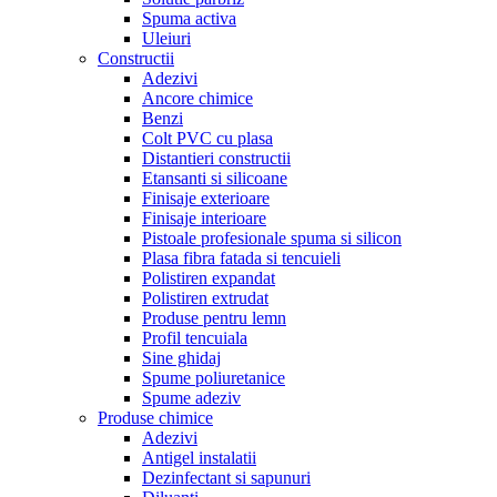
Spuma activa
Uleiuri
Constructii
Adezivi
Ancore chimice
Benzi
Colt PVC cu plasa
Distantieri constructii
Etansanti si silicoane
Finisaje exterioare
Finisaje interioare
Pistoale profesionale spuma si silicon
Plasa fibra fatada si tencuieli
Polistiren expandat
Polistiren extrudat
Produse pentru lemn
Profil tencuiala
Sine ghidaj
Spume poliuretanice
Spume adeziv
Produse chimice
Adezivi
Antigel instalatii
Dezinfectant si sapunuri