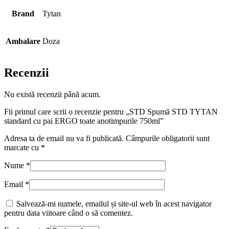
anotimpurile
750ml
Brand
Tytan
Ambalare
Doza
Recenzii
Nu există recenzii până acum.
Fii primul care scrii o recenzie pentru „STD Spumă STD TYTAN
standard cu pai ERGO toate anotimpurile 750ml”
Adresa ta de email nu va fi publicată.
Câmpurile obligatorii sunt
marcate cu
*
Nume
*
Email
*
Salvează-mi numele, emailul și site-ul web în acest navigator
pentru data viitoare când o să comentez.