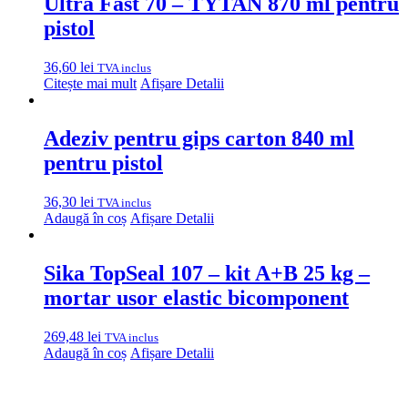
Ultra Fast 70 – TYTAN 870 ml pentru
pistol
36,60
lei
TVA inclus
Citește mai mult
Afișare Detalii
Adeziv pentru gips carton 840 ml
pentru pistol
36,30
lei
TVA inclus
Adaugă în coș
Afișare Detalii
Sika TopSeal 107 – kit A+B 25 kg –
mortar usor elastic bicomponent
269,48
lei
TVA inclus
Adaugă în coș
Afișare Detalii