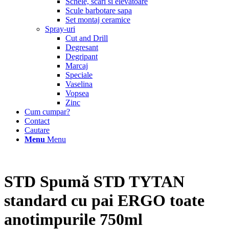
Schele, scari si elevatoare
Scule barbotare sapa
Set montaj ceramice
Spray-uri
Cut and Drill
Degresant
Degripant
Marcaj
Speciale
Vaselina
Vopsea
Zinc
Cum cumpar?
Contact
Cautare
Menu
Menu
STD Spumă STD TYTAN
standard cu pai ERGO toate
anotimpurile 750ml