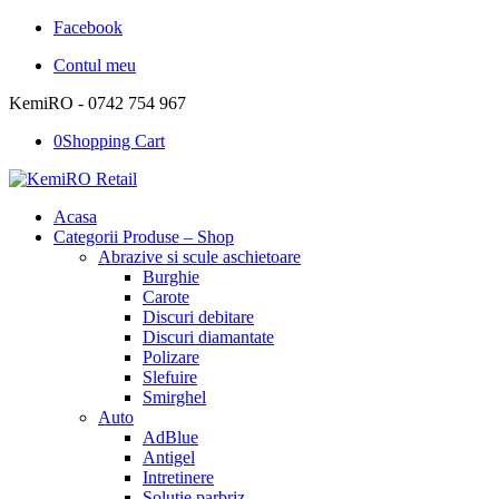
Facebook
Contul meu
KemiRO - 0742 754 967
0
Shopping Cart
Acasa
Categorii Produse – Shop
Abrazive si scule aschietoare
Burghie
Carote
Discuri debitare
Discuri diamantate
Polizare
Slefuire
Smirghel
Auto
AdBlue
Antigel
Intretinere
Solutie parbriz