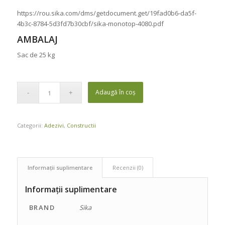
https://rou.sika.com/dms/getdocument.get/19fad0b6-da5f-
4b3c-8784-5d3fd7b30cbf/sika-monotop-4080.pdf
AMBALAJ
Sac de 25 kg
Adaugă în coș
Categorii:
Adezivi
,
Constructii
Informații suplimentare
Recenzii (0)
Informații suplimentare
BRAND
Sika