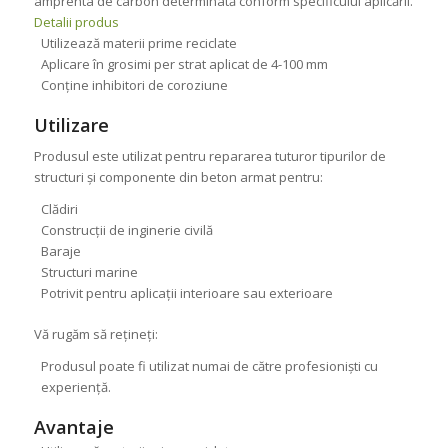
amprenta de carbon determinată conform specificului aplicării.
Detalii produs
Utilizează materii prime reciclate
Aplicare în grosimi per strat aplicat de 4-100 mm
Conține inhibitori de coroziune
Utilizare
Produsul este utilizat pentru repararea tuturor tipurilor de
structuri și componente din beton armat pentru:
Clădiri
Construcții de inginerie civilă
Baraje
Structuri marine
Potrivit pentru aplicații interioare sau exterioare
Vă rugăm să rețineți:
Produsul poate fi utilizat numai de către profesioniști cu
experiență.
Avantaje