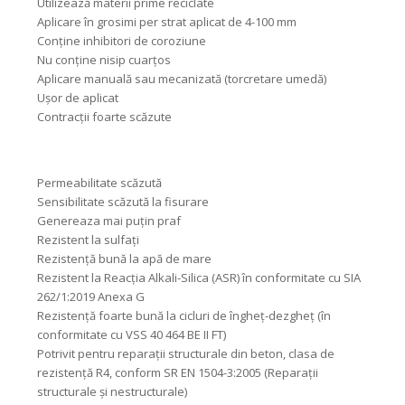
Utilizează materii prime reciclate
Aplicare în grosimi per strat aplicat de 4-100 mm
Conține inhibitori de coroziune
Nu conține nisip cuarțos
Aplicare manuală sau mecanizată (torcretare umedă)
Ușor de aplicat
Contracții foarte scăzute
Permeabilitate scăzută
Sensibilitate scăzută la fisurare
Genereaza mai puțin praf
Rezistent la sulfați
Rezistență bună la apă de mare
Rezistent la Reacția Alkali-Silica (ASR) în conformitate cu SIA
262/1:2019 Anexa G
Rezistență foarte bună la cicluri de îngheț-dezgheț (în
conformitate cu VSS 40 464 BE II FT)
Potrivit pentru reparații structurale din beton, clasa de
rezistență R4, conform SR EN 1504-3:2005 (Reparații
structurale și nestructurale)