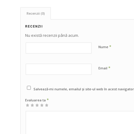
Recenzii (0)
RECENZII
Nu există recenzii până acum.
*
Nume
*
Email
Salvează-mi numele, emailul și site-ul web în acest navigato
*
Evaluarea ta
Una
2 din
3 din 5
4 din 5
5 din 5 stele
din
5
stele
stele
5
stele
stele