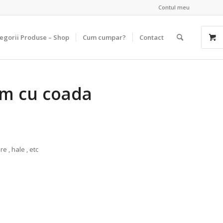
Contul meu
egorii Produse – Shop
Cum cumpar?
Contact
mm cu coada
e , hale , etc