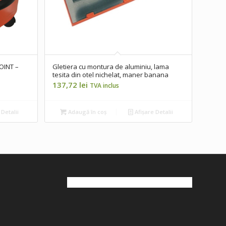
OINT –
Gletiera cu montura de aluminiu, lama
tesita din otel nichelat, maner banana
137,72
lei
TVA inclus
 Detalii
Adaugă în coș
Afișare Detalii