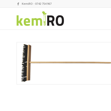
KemiRO - 0742 754 967