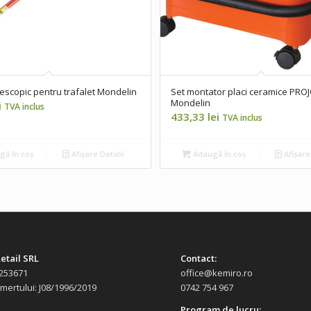
escopic pentru trafalet Mondelin
Set montator placi ceramice PROJ
Mondelin
i
TVA inclus
433,33
lei
TVA inclus
ă în coș
Afișare Detalii
Adaugă în coș
Afișare
etail SRL
Contact:
253671
office@kemiro.ro
omertului: J08/1996/2019
0742 754 967
Program de lucru: