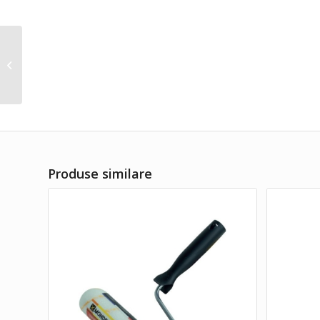
Sika MonoTop®-108
Water Plug 5 kg
Produse similare