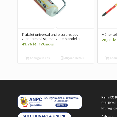
Trafalet universal anti-picurare, ptr.
Mâner tel
vopsea mată si ptr. tavane-Mondelin
28,81
le
41,76
lei
TVA inclus
Adaugă în coș
Afișare Detalii
Adaug
KemiRO R
CUI: RO41
Nr. reg. c
Adresa: