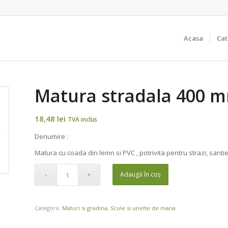
Acasa
Cat
Matura stradala 400 
18,48
lei
TVA inclus
Denumire :
Matura cu coada din lemn si PVC , potrivita pentru strazi, santier
Adaugă în coș
Categorii:
Maturi si gradina
,
Scule si unelte de mana