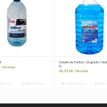
l
Solutie de Parbriz -20 grade C B
5L
i
TVA inclus
30,25
lei
TVA inclus
ă în coș
Afișare Detalii
Citește mai mult
Afișare