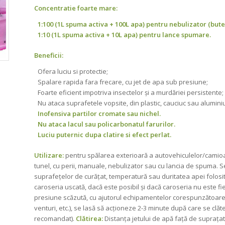
Concentratie foarte mare:
1:100 (1L spuma activa + 100L apa) pentru nebulizator (bute
1:10 (1L spuma activa + 10L apa) pentru lance spumare.
Beneficii:
Ofera luciu si protectie;
Spalare rapida fara frecare, cu jet de apa sub presiune;
Foarte eficient impotriva insectelor și a murdăriei persistente;
Nu ataca suprafetele vopsite, din plastic, cauciuc sau alumini
Inofensiva partilor cromate sau nichel.
Nu ataca lacul sau policarbonatul farurilor.
Luciu puternic dupa clatire si efect perlat.
Utilizare:
pentru spălarea exterioară a autovehiculelor/camioane
tunel, cu perii, manuale, nebulizator sau cu lancia de spuma. Se
suprafeţelor de curăţat, temperatură sau duritatea apei folosită
caroseria uscată, dacă este posibil și dacă caroseria nu este f
presiune scăzută, cu ajutorul echipamentelor corespunzătoare
venturi, etc.), se lasă să acţioneze 2-3 minute după care se clăt
recomandat).
Clătirea:
Distanța jetului de apă față de suprața