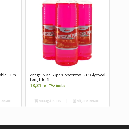
ubble Gum
Antigel Auto SuperConcentrat G12 Glycoxol
Long Life 1L
13,31
lei
TVA inclus
 Detalii
Adaugă în coș
Afișare Detalii