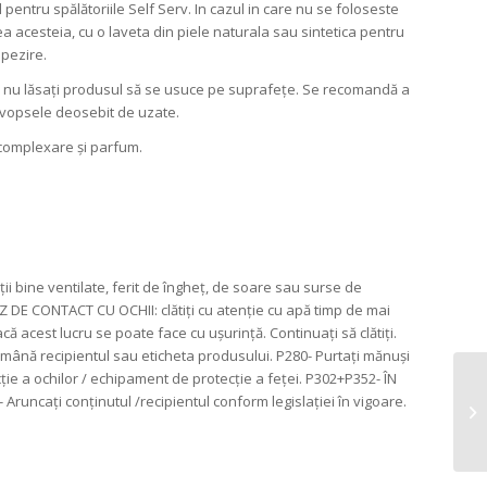
entru spălătoriile Self Serv. In cazul in care nu se foloseste
 acesteia, cu o laveta din piele naturala sau sintetica pentru
mpezire.
 și nu lăsați produsul să se usuce pe suprafețe. Se recomandă a
ă vopsele deosebit de uzate.
e complexare și parfum.
ții bine ventilate, ferit de îngheț, de soare sau surse de
AZ DE CONTACT CU OCHII: clătiți cu atenție cu apă timp de mai
că acest lucru se poate face cu ușurință. Continuați să clătiți.
mână recipientul sau eticheta produsului. P280- Purtați mănuși
ie a ochilor / echipament de protecție a feței. P302+P352- ÎN
Aruncați conținutul /recipientul conform legislației în vigoare.