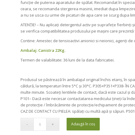
funcție de puterea aparatului de spălat. Recomandat în special p
ceara, se recomanda stergerea masinii, imediat dupa limpezirea
a nu se usca cu urme de picaturi de apa care se scurg dupa li
ATENŢIE! – Nu aplicați detergentul activ pe suprafețe fierbinți
se verifica compatibilitatea produsului pe maşini care prezint
Contine: Amestec de tensioactivi anionici si neionici, agenți d
Ambalaj: Canistra 22Kg.
Termen de valabilitate: 36 luni de la data fabricatiei.
Produsul se păstrează în ambalajul original închis etanș, în spa
căldură, la temperaturi între 5°C și 30°C. P305+P351+P338- ÎN C
multe minute. Scoateți lentilele de contact, dacă este cazul și da
P101– Dacă este necesar contactatarea medicului țineți la înde
de protecție / îmbrăcăminte de protecție/echipament de protecț
CAZ DE CONTACT CU PIELEA: spălați cu multă apă și săpun. P501- 
Adaugă în coș