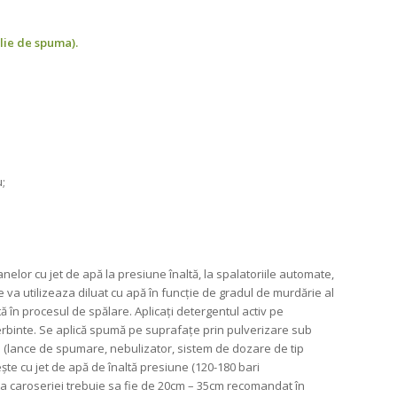
lie de spuma).
u;
lor cu jet de apă la presiune înaltă, la spalatoriile automate,
 va utilizeaza diluat cu apă în funcţie de gradul de murdărie al
 în procesul de spălare. Aplicați detergentul activ pe
ierbinte. Se aplică spumă pe suprafaţe prin pulverizare sub
 (lance de spumare, nebulizator, sistem de dozare de tip
eşte cu jet de apă de înaltă presiune (120-180 bari
ta caroseriei trebuie sa fie de 20cm – 35cm recomandat în