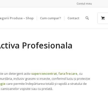
Contul meu
egorii Produse – Shop
Cum cumpar?
Contact
tiva Profesionala
te un detergent activ
superconcentrat, fara frecare,
cu
dăria, inclusiv grasimi si insecte, conferind luciu şi protecţie
ogie
care permite îndepărtarea totală şi rapidă a stratului de
 camioanelor vopsite sau cu prelată.