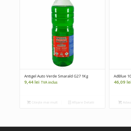
Antigel Auto Verde Smarald G27 1Kg
AdBlue 10
9,44
lei
46,09
le
TVA inclus
Citește mai mult
Afișare Detalii
Adaug