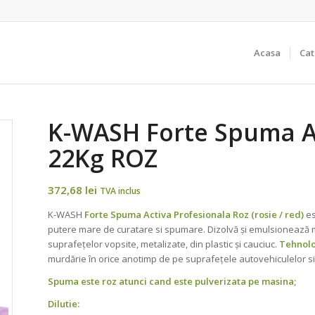
Acasa
Cat
K-WASH Forte Spuma Ac
22Kg ROZ
372,68
lei
TVA inclus
K-WASH
Forte Spuma Activa Profesionala Roz (rosie / red)
es
putere mare de curatare si spumare. Dizolvă şi emulsionează mur
suprafeţelor vopsite, metalizate, din plastic şi cauciuc.
Tehnol
murdărie în orice anotimp de pe suprafeţele autovehiculelor si
Spuma este roz atunci cand este pulverizata pe masina;
Dilutie: