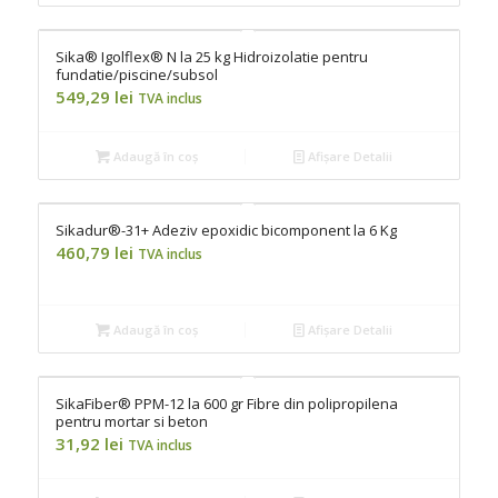
Sika® Igolflex® N la 25 kg Hidroizolatie pentru
fundatie/piscine/subsol
549,29
lei
TVA inclus
Adaugă în coș
Afișare Detalii
Sikadur®-31+ Adeziv epoxidic bicomponent la 6 Kg
460,79
lei
TVA inclus
Adaugă în coș
Afișare Detalii
SikaFiber® PPM-12 la 600 gr Fibre din polipropilena
pentru mortar si beton
31,92
lei
TVA inclus